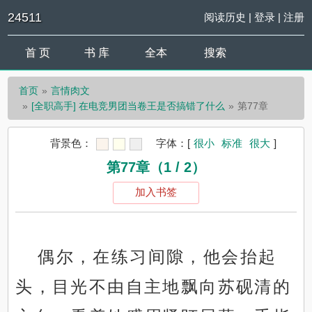
24511
阅读历史
|
登录
|
注册
首 页
书 库
全本
搜索
首页
言情肉文
[全职高手] 在电竞男团当卷王是否搞错了什么
第77章
背景色：
字体：
[
很小
标准
很大
]
第77章（1 / 2）
加入书签
偶尔，在练习间隙，他会抬起
头，目光不由自主地飘向苏砚清的