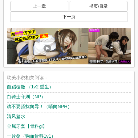
上一章
书页/目录
下一页
耽美小说相关阅读：
自蹈覆辙 （1v2 重生）
白骑士守则（NP）
请不要骚扰向导！（哨向NPH）
清风鉴水
金属牙套【骨科gl】
一片桑（狗血骨科1v1）