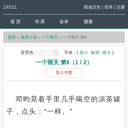
24511
阅读历史
|
登录
|
注册
首 页
书 库
全本
搜索
首页
耽美小说
一个雨天
一个雨天 第9
背景色：
字体：
[
很小
标准
很大
]
一个雨天 第9（1 / 2）
加入书签
邓昀晃着手里几乎喝空的凉茶罐
子，点头：“一样。”