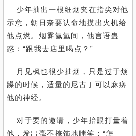
少年抽出一根细烟夹在指尖对他
示意，朝日奈要认命地摸出火机给
他点燃。烟雾氤氲间，他言语蛊
惑：“跟我去店里喝点？”
月见枫也很少抽烟，只是过于烦
躁的时候，适量的尼古丁可以麻痹
他的神经。
对于要的邀请，少年抬眼打量着
他，发出毫不掩饰地嗤笑：“怎