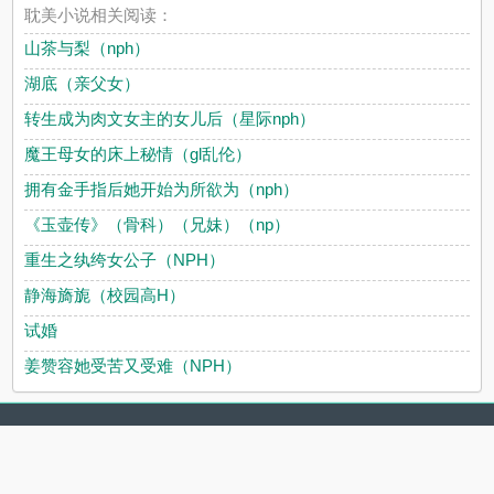
耽美小说相关阅读：
山茶与梨（nph）
湖底（亲父女）
转生成为肉文女主的女儿后（星际nph）
魔王母女的床上秘情（gl乱伦）
拥有金手指后她开始为所欲为（nph）
《玉壶传》（骨科）（兄妹）（np）
重生之纨绔女公子（NPH）
静海旖旎（校园高H）
试婚
姜赞容她受苦又受难（NPH）