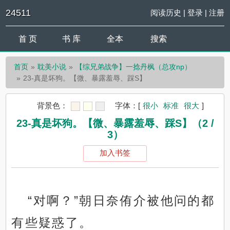
24511
阅读历史
|
登录
|
注册
首 页
书 库
全本
搜索
首页
耽美小说
【综兄弟战争】一捻丹枫（总攻np）
23-真是坏狗。【微、暴露羞辱、踩S】
背景色：
字体：
[
很小
标准
很大
]
23-真是坏狗。【微、暴露羞辱、踩S】（2 /
3）
加入书签
“对啊？”朝日奈侑介被他问的都
有些疑惑了。