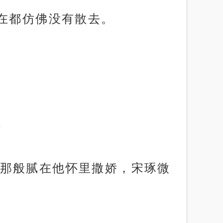
在都仿佛没有散去。
”
那般腻在他怀里撒娇，宋琢微