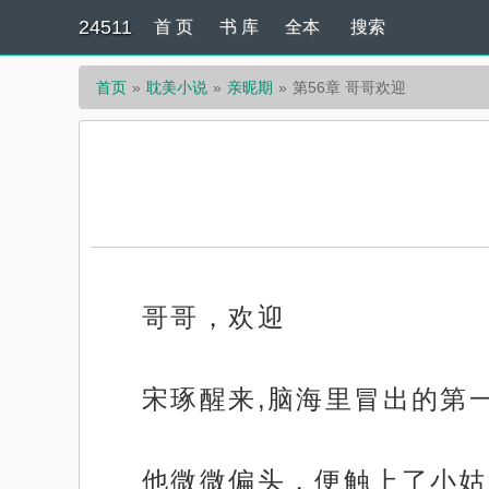
24511
首 页
书 库
全本
搜索
首页
耽美小说
亲昵期
第56章 哥哥欢迎
哥哥，欢迎
宋琢醒来,脑海里冒出的第
他微微偏头，便触上了小姑