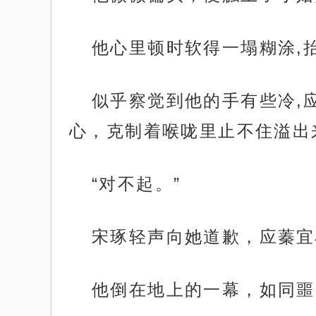
他心里顿时软得一塌糊涂,
似乎察觉到他的手有些冷,
心，克制着喉咙里止不住溢出
“对不起。”
宋琢轻声向她道歉，应蓁宜
他倒在地上的一幕，如同噩