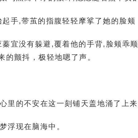
抬起手,带茧的指腹轻轻摩挲了她的脸颊
应蓁宜没有躲避,覆着他的手背,脸颊乖
来的颤抖，极轻地嗯了声。
心里的不安在这一刻铺天盖地涌了上来
梦浮现在脑海中。