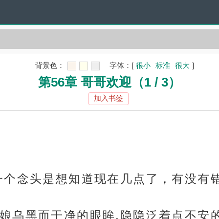
背景色：
字体：
[
很小
标准
很大
]
第56章 哥哥欢迎（1 / 3）
加入书签
一个念头是想知道现在几点了，有没有
娘乌黑而干净的眼眸,隐隐泛着点不安