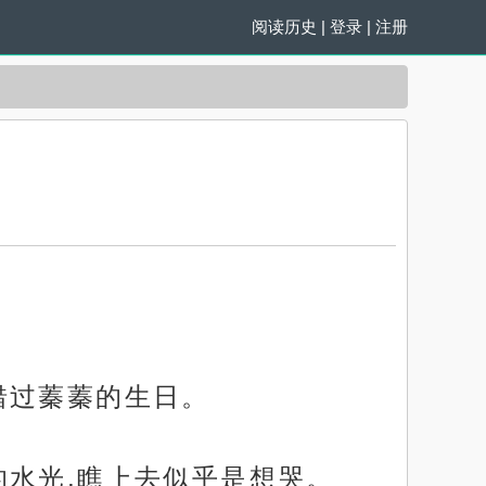
阅读历史
|
登录
|
注册
错过蓁蓁的生日。
的水光,瞧上去似乎是想哭。