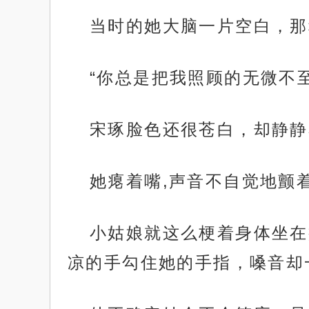
当时的她大脑一片空白，那
“你总是把我照顾的无微不至
宋琢脸色还很苍白，却静静
她瘪着嘴,声音不自觉地颤
小姑娘就这么梗着身体坐在
凉的手勾住她的手指，嗓音却一