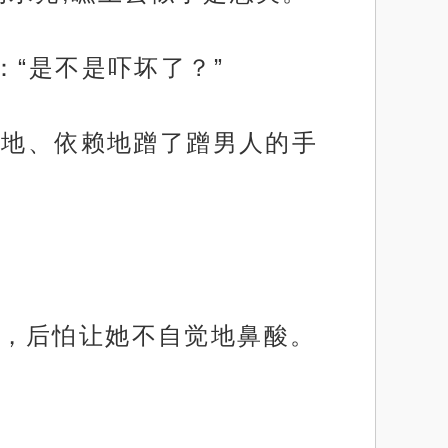
：“是不是吓坏了？”
顺地、依赖地蹭了蹭男人的手
，后怕让她不自觉地鼻酸。