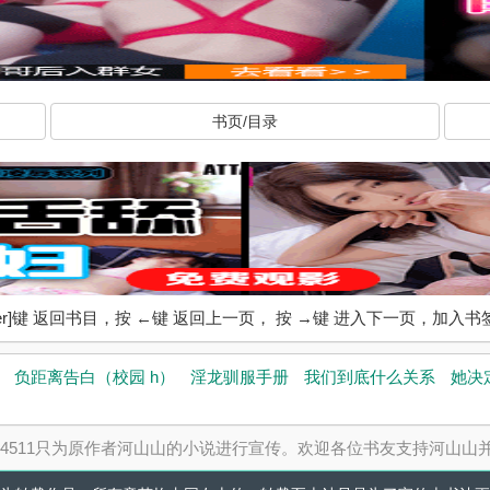
书页/目录
ter]键 返回书目，按 ←键 返回上一页， 按 →键 进入下一页，加
负距离告白（校园 h）
淫龙驯服手册
我们到底什么关系
她决
4511只为原作者河山山的小说进行宣传。欢迎各位书友支持河山山