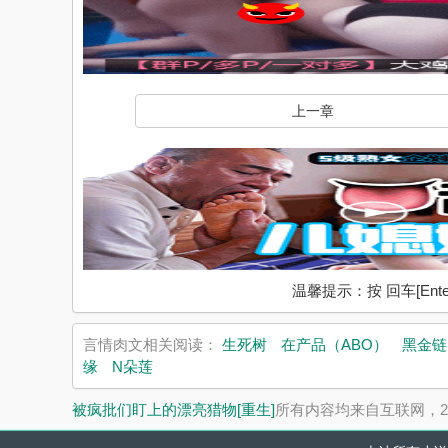
上一章
温馨提示：按 回车[En
言情肉文相关阅读：
生死树
在产品（ABO）
黑金链
缘
N朵莲
被疯批们盯上的漂亮猎物[重生]
所有内容均来自互联网，2