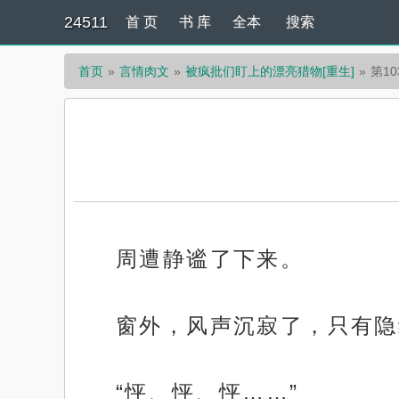
24511
首 页
书 库
全本
搜索
首页
言情肉文
被疯批们盯上的漂亮猎物[重生]
第10
周遭静谧了下来。
窗外，风声沉寂了，只有隐
“怦、怦、怦……”