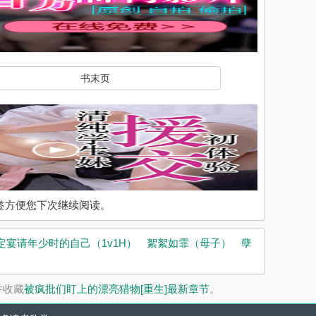
书末页
入书签方便您下次继续阅读。
定宴请年少时的自己（1v1H）
絮絮如霏（母子）
孽
并收藏
被疯批们盯上的漂亮猎物[重生]最新章节
。