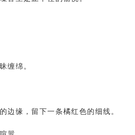
昧缠绵。
的边缘，留下一条橘红色的细线。
喧嚣。