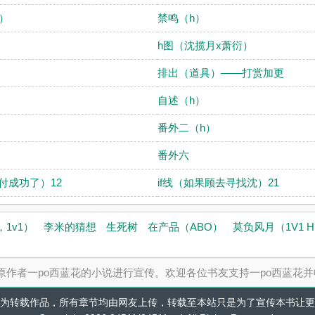
）
禁鸣（h）
h图（沈揽月x萧衍）
排出（道具）——打赏加更
自述（h）
番外二（h）
番外六
果付成功了）12
if线（如果顾去寻找沈）21
1v1）
李米的猜想
生死树
在产品（ABO）
莫负风月（1V1 
为原作者一po西蓝花的小说进行宣传。欢迎各位书友支持一po西蓝花
为转载作品，所有章节均由网友上传，转载至本站只是为了宣传本书让更