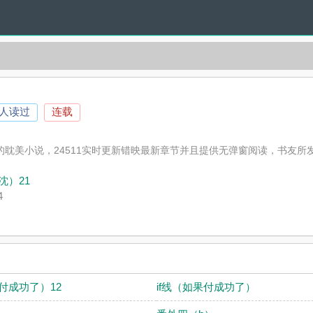
0人读过
连载
的耽美小说，24511实时更新错映最新章节并且提供无弹窗阅读，书友所
沈）21
4
果付成功了）12
if线（如果付成功了）