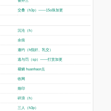
番外三
交叠（h3p）——15o珠加更
沉沦（h）
余痕
邀约（h指奸、乳交）
逃与罚（sp）——打赏加更
褪鳞 huanhaor点
收网
烙印
碎浪（h）
三人（h3p）