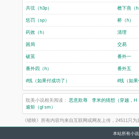
共弦（h3p）
檐下燕（h
惩罚（sp）
桥（h）
药效（h）
清理
困局
交易
破茧
番外一
番外四（h）
番外五
if线（如果付成功了）
if线（如
耽美小说相关阅读：
恶意欺辱
李米的猜想（穿越，H，
逾矩（gl sm）
《错映》所有内容均来自互联网或网友上传，24511只
本站所有小说