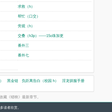
求救（h）
帮忙（口交）
旁观（h）
交叠（h3p）——15o珠加更
番外三
番外七
H）
黑金链
负距离告白（校园 h）
淫龙驯服手册
并收藏《错映》最新章节。
多读者欣赏。