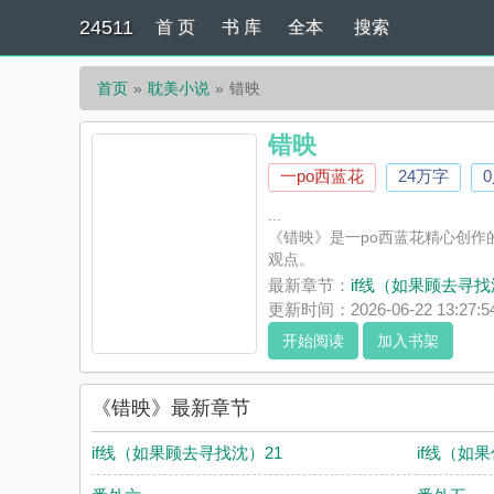
24511
首 页
书 库
全本
搜索
首页
耽美小说
错映
错映
一po西蓝花
24万字
...
《错映》是一po西蓝花精心创作
观点。
最新章节：
if线（如果顾去寻找
更新时间：2026-06-22 13:27:5
开始阅读
加入书架
《错映》最新章节
if线（如果顾去寻找沈）21
if线（如