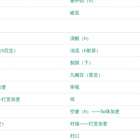
番外四（h）
破茧
清醒（h）
（h宫交）
浊流（h射尿）
）
裂隙（下）
九幽宫（窒息）
加更
审视
—打赏加更
饵
空篓（h）——5o珠加更
交）
对描——打赏加更
封口