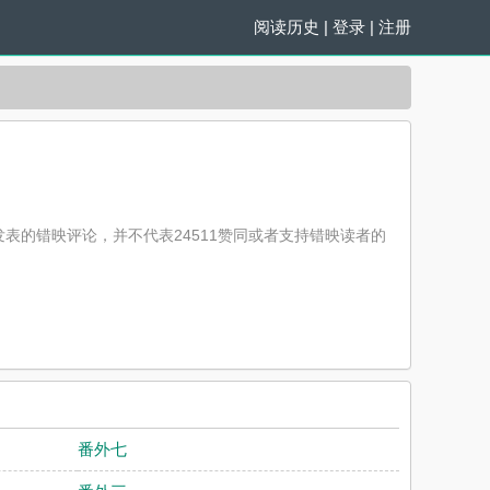
阅读历史
|
登录
|
注册
发表的错映评论，并不代表24511赞同或者支持错映读者的
番外七