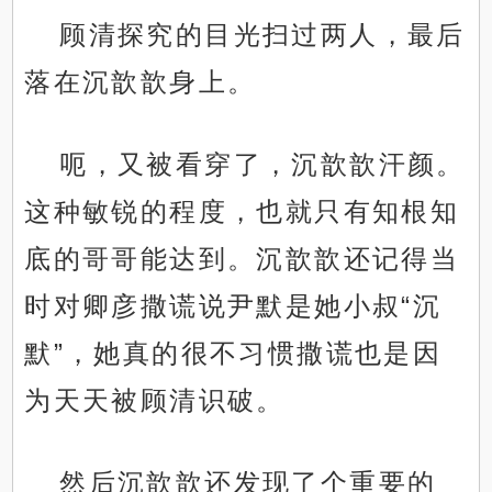
顾清探究的目光扫过两人，最后
落在沉歆歆身上。
呃，又被看穿了，沉歆歆汗颜。
这种敏锐的程度，也就只有知根知
底的哥哥能达到。沉歆歆还记得当
时对卿彦撒谎说尹默是她小叔“沉
默”，她真的很不习惯撒谎也是因
为天天被顾清识破。
然后沉歆歆还发现了个重要的