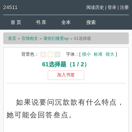
24511
阅读历史
|
登录
|
注册
首 页
书 库
全本
搜索
首页
言情肉文
请你们接受np
61选择题
背景色：
字体：
[
很小
标准
很大
]
61选择题（1 / 2）
加入书签
如果说要问沉歆歆有什么特点，
她可能会回答叁点。