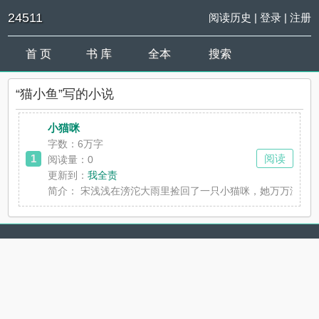
24511
阅读历史
|
登录
|
注册
首 页
书 库
全本
搜索
“猫小鱼”写的小说
小猫咪
字数：6万字
1
阅读
阅读量：0
更新到：
我全责
简介：
宋浅浅在滂沱大雨里捡回了一只小猫咪，她万万没想到